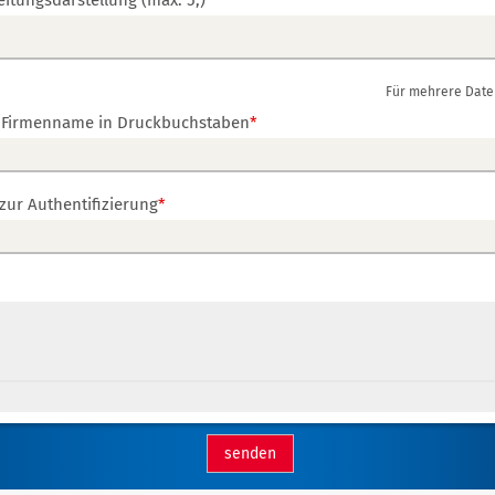
eitungsdarstellung (max. 5;)
*
Für mehrere Datei
u. Firmenname in Druckbuchstaben
*
zur Authentifizierung
*
senden