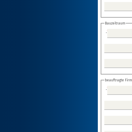
Bauzeitraum
.
*
beauftragte Firma
.
*