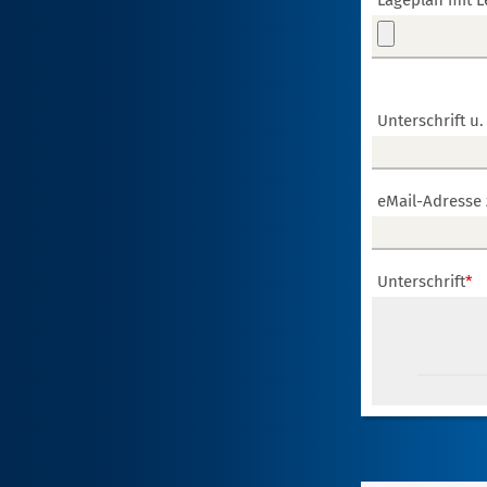
Lageplan mit L
Unterschrift 
eMail-Adresse 
Unterschrift
*