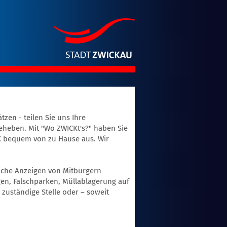
zen - teilen Sie uns Ihre
eheben. Mit "Wo ZWICKt's?" haben Sie
PC bequem von zu Hause aus. Wir
iche Anzeigen von Mitbürgern
en, Falschparken, Müllablagerung auf
 zuständige Stelle oder – soweit