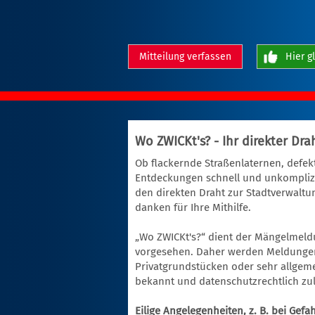
Mitteilung verfassen
Hier g
Wo ZWICKt's? - Ihr direkter Dr
Ob flackernde Straßenlaternen, defekt
Entdeckungen schnell und unkomplizi
den direkten Draht zur Stadtverwalt
danken für Ihre Mithilfe.
„Wo ZWICKt's?“ dient der Mängelmeld
vorgesehen. Daher werden Meldungen,
Privatgrundstücken oder sehr allgemei
bekannt und datenschutzrechtlich zul
Eilige Angelegenheiten, z. B. bei Gefa