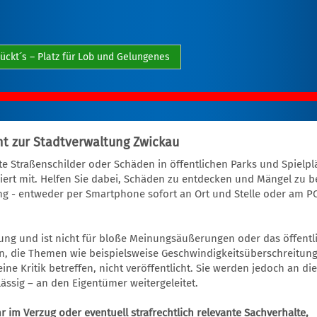
lückt´s – Platz für Lob und Gelungenes
aht zur Stadtverwaltung Zwickau
e Straßenschilder oder Schäden in öffentlichen Parks und Spielplät
ert mit. Helfen Sie dabei, Schäden zu entdecken und Mängel zu b
ung - entweder per Smartphone sofort an Ort und Stelle oder am 
ung und ist nicht für bloße Meinungsäußerungen oder das öffentl
 die Themen wie beispielsweise Geschwindigkeitsüberschreitung
ne Kritik betreffen, nicht veröffentlicht. Sie werden jedoch an die
ässig – an den Eigentümer weitergeleitet.
hr im Verzug oder eventuell strafrechtlich relevante Sachverhalte,